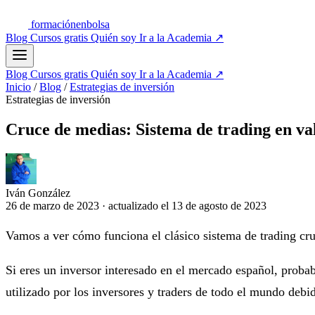
formación
enbolsa
Blog
Cursos gratis
Quién soy
Ir a la Academia
↗
Blog
Cursos gratis
Quién soy
Ir a la Academia
↗
Inicio
/
Blog
/
Estrategias de inversión
Estrategias de inversión
Cruce de medias: Sistema de trading en val
Iván González
26 de marzo de 2023
·
actualizado el
13 de agosto de 2023
Vamos a ver cómo funciona el clásico sistema de trading cru
Si eres un inversor interesado en el mercado español, proba
utilizado por los inversores y traders de todo el mundo debi