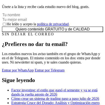
Únete a la lista y recibe cada estudio nuevo del blog, gratis.
He leído y acepto la
política de privacidad
.
Quiero contenido GRATUITO y de CALIDAD
SIN DEJAR EL CORREO
¿Prefieres no dar tu email?
Los estudios nuevos los aviso también en el grupo de WhatsApp y
en el de Telegram. El mismo contenido en los dos: entra por donde
uses. Ni newsletter ni spam, y te sales cuando quieras.
Entrar por WhatsApp
Entrar por Telegram
Sigue leyendo
Factor investing: el estilo que ganó el semestre y ya se está
dando la vuelta
agosto de 2026
Cómo crear un sistema de trading paso a paso
julio de 2026
Estrategia Cruce del Dorado: Análisis y Optimización
enero