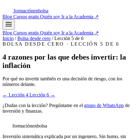
formación
enbolsa
Blog
Cursos gratis
Quién soy
Ir a la Academia
↗
Blog
Cursos gratis
Quién soy
Ir a la Academia
↗
Inicio
/
Bolsa desde cero
/
Lección 5 de 6
BOLSA DESDE CERO · LECCIÓN 5 DE 6
4 razones por las que debes invertir: la
inflación
Por qué no invertir también es una decisión de riesgo, con los
números delante.
← Lección 4
Lección 6 →
¿Dudas con la lección? Pregúntame en el
grupo de WhatsApp
de
inversión y finanzas.
formación
enbolsa
Inversión sistemática explicada por un ingeniero. Sin humo, sin