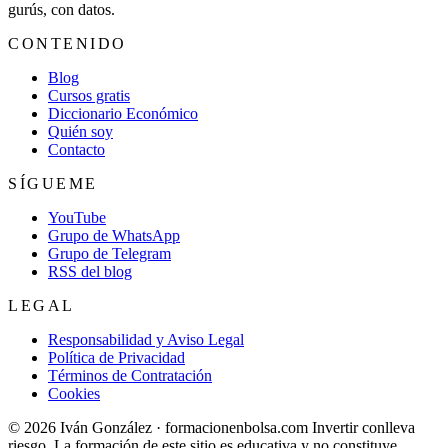
gurús, con datos.
CONTENIDO
Blog
Cursos gratis
Diccionario Económico
Quién soy
Contacto
SÍGUEME
YouTube
Grupo de WhatsApp
Grupo de Telegram
RSS del blog
LEGAL
Responsabilidad y Aviso Legal
Política de Privacidad
Términos de Contratación
Cookies
© 2026 Iván González · formacionenbolsa.com
Invertir conlleva
riesgo. La formación de este sitio es educativa y no constituye