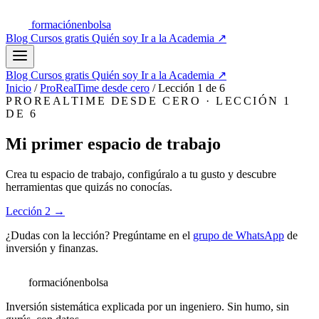
formación
enbolsa
Blog
Cursos gratis
Quién soy
Ir a la Academia
↗
Blog
Cursos gratis
Quién soy
Ir a la Academia
↗
Inicio
/
ProRealTime desde cero
/
Lección 1 de 6
PROREALTIME DESDE CERO · LECCIÓN 1
DE 6
Mi primer espacio de trabajo
Crea tu espacio de trabajo, configúralo a tu gusto y descubre
herramientas que quizás no conocías.
Lección 2 →
¿Dudas con la lección? Pregúntame en el
grupo de WhatsApp
de
inversión y finanzas.
formación
enbolsa
Inversión sistemática explicada por un ingeniero. Sin humo, sin