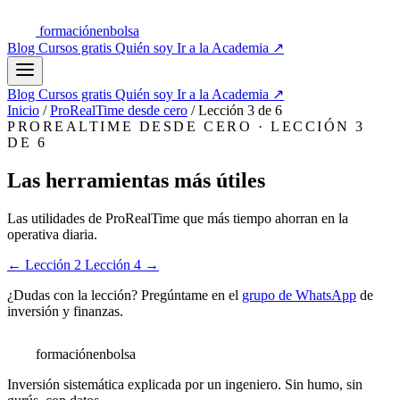
formación
enbolsa
Blog
Cursos gratis
Quién soy
Ir a la Academia
↗
Blog
Cursos gratis
Quién soy
Ir a la Academia
↗
Inicio
/
ProRealTime desde cero
/
Lección 3 de 6
PROREALTIME DESDE CERO · LECCIÓN 3
DE 6
Las herramientas más útiles
Las utilidades de ProRealTime que más tiempo ahorran en la
operativa diaria.
← Lección 2
Lección 4 →
¿Dudas con la lección? Pregúntame en el
grupo de WhatsApp
de
inversión y finanzas.
formación
enbolsa
Inversión sistemática explicada por un ingeniero. Sin humo, sin