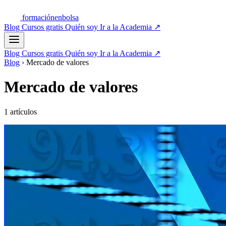
formación
enbolsa
Blog
Cursos gratis
Quién soy
Ir a la Academia
↗
Blog
Cursos gratis
Quién soy
Ir a la Academia
↗
Blog
›
Mercado de valores
Mercado de valores
1 artículos