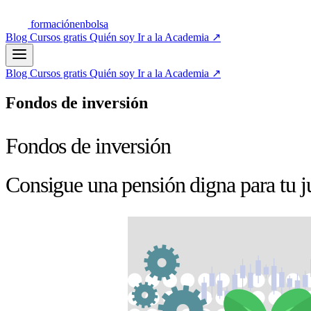
formación
enbolsa
Blog
Cursos gratis
Quién soy
Ir a la Academia
↗
Blog
Cursos gratis
Quién soy
Ir a la Academia
↗
Fondos de inversión
Fondos de inversión
Consigue una pensión digna para tu j