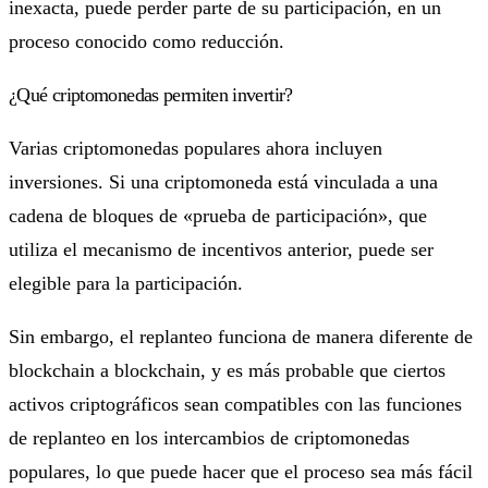
inexacta, puede perder parte de su participación, en un
proceso conocido como reducción.
¿Qué criptomonedas permiten invertir?
Varias criptomonedas populares ahora incluyen
inversiones. Si una criptomoneda está vinculada a una
cadena de bloques de «prueba de participación», que
utiliza el mecanismo de incentivos anterior, puede ser
elegible para la participación.
Sin embargo, el replanteo funciona de manera diferente de
blockchain a blockchain, y es más probable que ciertos
activos criptográficos sean compatibles con las funciones
de replanteo en los intercambios de criptomonedas
populares, lo que puede hacer que el proceso sea más fácil