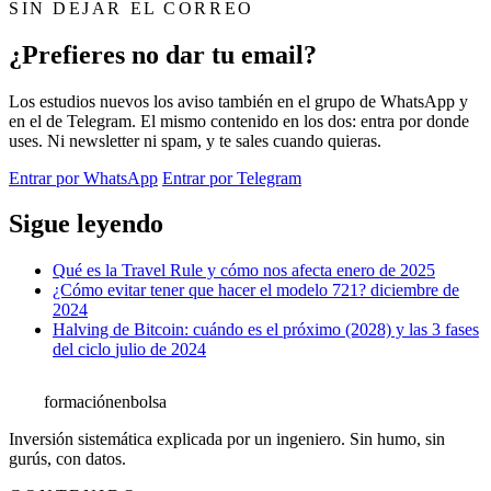
SIN DEJAR EL CORREO
¿Prefieres no dar tu email?
Los estudios nuevos los aviso también en el grupo de WhatsApp y
en el de Telegram. El mismo contenido en los dos: entra por donde
uses. Ni newsletter ni spam, y te sales cuando quieras.
Entrar por WhatsApp
Entrar por Telegram
Sigue leyendo
Qué es la Travel Rule y cómo nos afecta
enero de 2025
¿Cómo evitar tener que hacer el modelo 721?
diciembre de
2024
Halving de Bitcoin: cuándo es el próximo (2028) y las 3 fases
del ciclo
julio de 2024
formación
enbolsa
Inversión sistemática explicada por un ingeniero. Sin humo, sin
gurús, con datos.