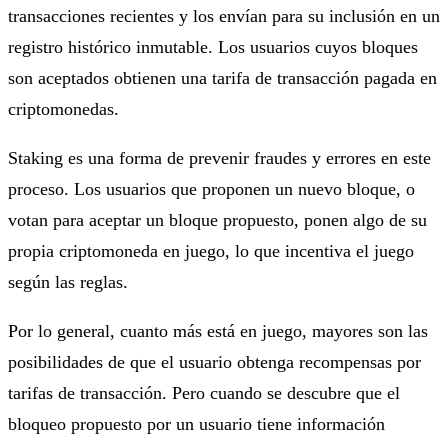
transacciones recientes y los envían para su inclusión en un
registro histórico inmutable. Los usuarios cuyos bloques
son aceptados obtienen una tarifa de transacción pagada en
criptomonedas.
Staking es una forma de prevenir fraudes y errores en este
proceso. Los usuarios que proponen un nuevo bloque, o
votan para aceptar un bloque propuesto, ponen algo de su
propia criptomoneda en juego, lo que incentiva el juego
según las reglas.
Por lo general, cuanto más está en juego, mayores son las
posibilidades de que el usuario obtenga recompensas por
tarifas de transacción. Pero cuando se descubre que el
bloqueo propuesto por un usuario tiene información