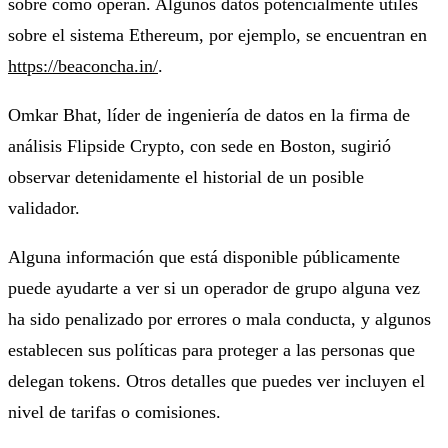
sobre cómo operan. Algunos datos potencialmente útiles
sobre el sistema Ethereum, por ejemplo, se encuentran en
https://beaconcha.in/
.
Omkar Bhat, líder de ingeniería de datos en la firma de
análisis Flipside Crypto, con sede en Boston, sugirió
observar detenidamente el historial de un posible
validador.
Alguna información que está disponible públicamente
puede ayudarte a ver si un operador de grupo alguna vez
ha sido penalizado por errores o mala conducta, y algunos
establecen sus políticas para proteger a las personas que
delegan tokens. Otros detalles que puedes ver incluyen el
nivel de tarifas o comisiones.