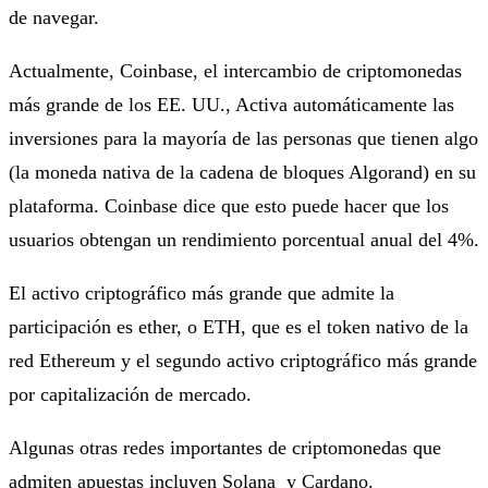
de navegar.
Actualmente, Coinbase, el intercambio de criptomonedas
más grande de los EE. UU., Activa automáticamente las
inversiones para la mayoría de las personas que tienen algo
(la moneda nativa de la cadena de bloques Algorand) en su
plataforma. Coinbase dice que esto puede hacer que los
usuarios obtengan un rendimiento porcentual anual del 4%.
El activo criptográfico más grande que admite la
participación es ether, o ETH, que es el token nativo de la
red Ethereum y el segundo activo criptográfico más grande
por capitalización de mercado.
Algunas otras redes importantes de criptomonedas que
admiten apuestas incluyen Solana y Cardano.