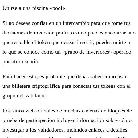
Unirse a una piscina «pool»
Si no deseas confiar en un intercambio para que tome tus
decisiones de inversión por ti, o si no puedes encontrar uno
que respalde el token que deseas invertir, puedes unirte a
lo que se conoce como un «grupo de inversores» operado
por otro usuario.
Para hacer esto, es probable que debas saber cómo usar
una billetera criptográfica para conectar tus tokens con el
grupo del validador.
Los sitios web oficiales de muchas cadenas de bloques de
prueba de participación incluyen información sobre cómo
investigar a los validadores, incluidos enlaces a detalles