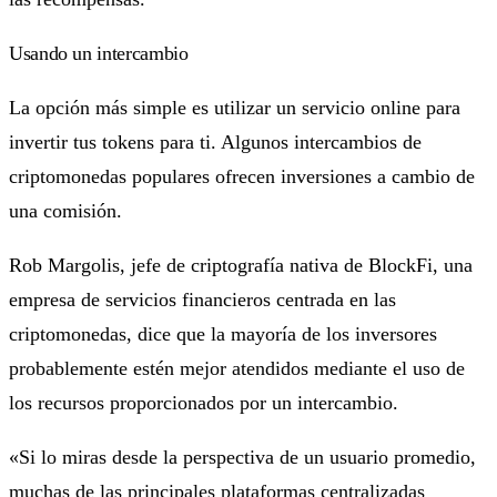
Usando un intercambio
La opción más simple es utilizar un servicio online para
invertir tus tokens para ti. Algunos intercambios de
criptomonedas populares ofrecen inversiones a cambio de
una comisión.
Rob Margolis, jefe de criptografía nativa de BlockFi, una
empresa de servicios financieros centrada en las
criptomonedas, dice que la mayoría de los inversores
probablemente estén mejor atendidos mediante el uso de
los recursos proporcionados por un intercambio.
«Si lo miras desde la perspectiva de un usuario promedio,
muchas de las principales plataformas centralizadas