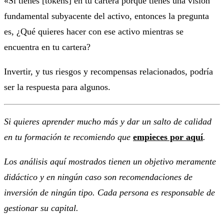
«Si tienes [tokens] en tu cartera porque tienes una visión
fundamental subyacente del activo, entonces la pregunta
es, ¿Qué quieres hacer con ese activo mientras se
encuentra en tu cartera?
Invertir, y tus riesgos y recompensas relacionados, podría
ser la respuesta para algunos.
Si quieres aprender mucho más y dar un salto de calidad
en tu formación te recomiendo que
empieces por aquí
.
Los análisis aquí mostrados tienen un objetivo meramente
didáctico y en ningún caso son recomendaciones de
inversión de ningún tipo. Cada persona es responsable de
gestionar su capital.