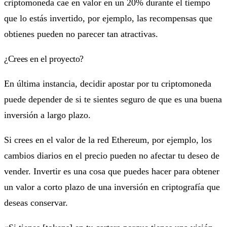
criptomoneda cae en valor en un 20% durante el tiempo
que lo estás invertido, por ejemplo, las recompensas que
obtienes pueden no parecer tan atractivas.
¿Crees en el proyecto?
En última instancia, decidir apostar por tu criptomoneda
puede depender de si te sientes seguro de que es una buena
inversión a largo plazo.
Si crees en el valor de la red Ethereum, por ejemplo, los
cambios diarios en el precio pueden no afectar tu deseo de
vender. Invertir es una cosa que puedes hacer para obtener
un valor a corto plazo de una inversión en criptografía que
deseas conservar.