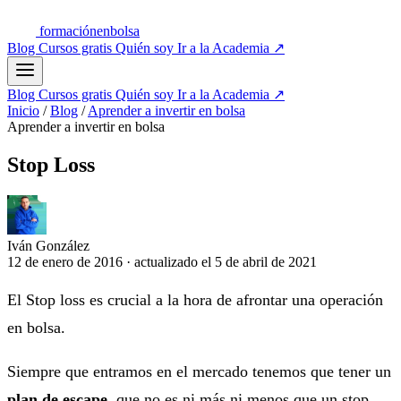
formación
enbolsa
Blog
Cursos gratis
Quién soy
Ir a la Academia
↗
Blog
Cursos gratis
Quién soy
Ir a la Academia
↗
Inicio
/
Blog
/
Aprender a invertir en bolsa
Aprender a invertir en bolsa
Stop Loss
Iván González
12 de enero de 2016
·
actualizado el
5 de abril de 2021
El Stop loss es crucial a la hora de afrontar una operación
en bolsa.
Siempre que entramos en el mercado tenemos que tener un
plan de escape
, que no es ni más ni menos que un stop