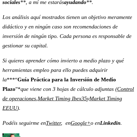
sociales
**, a mí me estarás
ayudando
**.
Los análisis aquí mostrados tienen un objetivo meramente
didáctico y en ningún caso son recomendaciones de
inversión de ningún tipo. Cada persona es responsable de
gestionar su capital.
Si quieres aprender cómo invierto a medio plazo y qué
herramientas empleo para ello puedes adquirir
la
***“
Guía Práctica para la Inversión de Medio
Plazo
”*
que viene con 3 hojas de cálculo adjuntas (
Control
de operaciones
,
Market Timing Ibex35
y
Market Timing
EEUU
).
Podéis seguirme en
Twitter
, en
Google+
o en
Linkedin
.