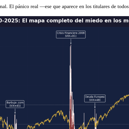
l. El pánico real —ese que aparece en los titulares de todos