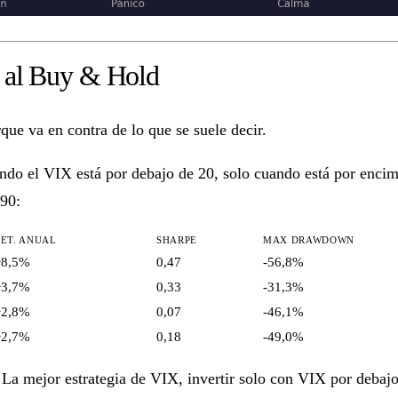
e al Buy & Hold
rque va en contra de lo que se suele decir.
ando el VIX está por debajo de 20, solo cuando está por enci
990:
RET. ANUAL
SHARPE
MAX DRAWDOWN
+8,5%
0,47
-56,8%
+3,7%
0,33
-31,3%
+2,8%
0,07
-46,1%
+2,7%
0,18
-49,0%
a mejor estrategia de VIX, invertir solo con VIX por debajo 