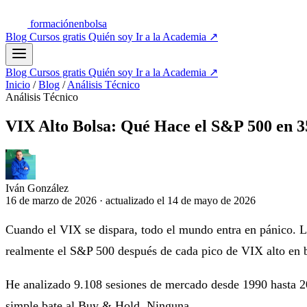
formación
enbolsa
Blog
Cursos gratis
Quién soy
Ir a la Academia
↗
Blog
Cursos gratis
Quién soy
Ir a la Academia
↗
Inicio
/
Blog
/
Análisis Técnico
Análisis Técnico
VIX Alto Bolsa: Qué Hace el S&P 500 en 3
Iván González
16 de marzo de 2026
·
actualizado el
14 de mayo de 2026
Cuando el VIX se dispara, todo el mundo entra en pánico. L
realmente el S&P 500 después de cada pico de VIX alto en b
He analizado 9.108 sesiones de mercado desde 1990 hasta 202
simple bate al Buy & Hold. Ninguna.