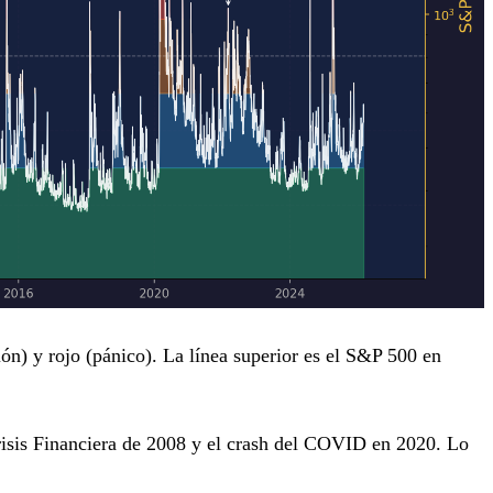
ón) y rojo (pánico). La línea superior es el S&P 500 en
 Crisis Financiera de 2008 y el crash del COVID en 2020. Lo