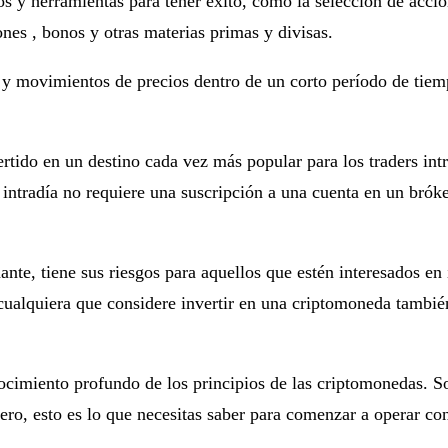
os y herramientas para tener éxito, como la selección de acci
ones , bonos y otras materias primas y divisas.
 y movimientos de precios dentro de un corto período de tiemp
ido en un destino cada vez más popular para los traders intra
tradía no requiere una suscripción a una cuenta en un bróker
e, tiene sus riesgos para aquellos que estén interesados ​​en
ualquiera que considere invertir en una criptomoneda también 
cimiento profundo de los principios de las criptomonedas. Solo
cero, esto es lo que necesitas saber para comenzar a operar c