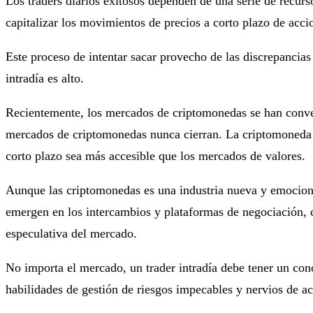
Los traders diarios exitosos dependen de una serie de recurs
capitalizar los movimientos de precios a corto plazo de acci
Este proceso de intentar sacar provecho de las discrepancias
intradía es alto.
Recientemente, los mercados de criptomonedas se han convert
mercados de criptomonedas nunca cierran. La criptomoneda in
corto plazo sea más accesible que los mercados de valores.
Aunque las criptomonedas es una industria nueva y emocionant
emergen en los intercambios y plataformas de negociación, c
especulativa del mercado.
No importa el mercado, un trader intradía debe tener un cono
habilidades de gestión de riesgos impecables y nervios de a