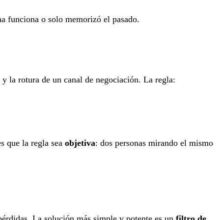
ema funciona o solo memorizó el pasado.
y la rotura de un canal de negociación. La regla:
s que la regla sea
objetiva
: dos personas mirando el mismo
s pérdidas. La solución más simple y potente es un
filtro de