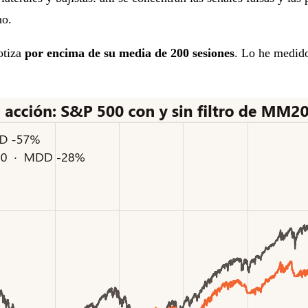
no.
otiza
por encima de su media de 200 sesiones
. Lo he medid