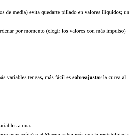
s de media) evita quedarte pillado en valores ilíquidos; un
ordenar por momento (elegir los valores con más impulso)
ás variables tengas, más fácil es
sobreajustar
la curva al
ariables a una.
tre peor caída) o el Sharpe valen más que la rentabilidad a