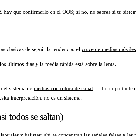
IS hay que confirmarlo en el OOS; si no, no sabrás si tu sist
s clásicas de seguir la tendencia: el
cruce de medias móviles
los últimos días
y
la media rápida está sobre la lenta.
n el sistema de
medias con rotura de canal
—. Lo importante e
sita interpretación, no es un sistema.
si todos se saltan)
aterales y bajistas: ahí se concentran las señales falsas y la