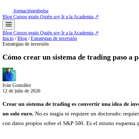
formación
enbolsa
Blog
Cursos gratis
Quién soy
Ir a la Academia
↗
Blog
Cursos gratis
Quién soy
Ir a la Academia
↗
Inicio
/
Blog
/
Estrategias de inversión
Estrategias de inversión
Cómo crear un sistema de trading paso a p
Iván González
12 de julio de 2026
Crear un sistema de trading es convertir una idea de inver
un solo euro.
No es magia ni requiere un doctorado: requier
con datos propios sobre el S&P 500. Es el mismo esquema que