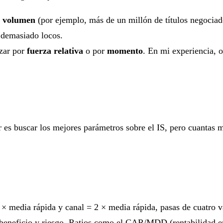
e
volumen
(por ejemplo, más de un millón de títulos negociado
 demasiado locos.
izar por
fuerza relativa
o por
momento
. En mi experiencia, 
es buscar los mejores parámetros sobre el IS, pero cuantas m
4 × media rápida y canal = 2 × media rápida, pasas de cuatro v
 beneficio y riesgo. Ratios como el CAR/MDD (rentabilidad en