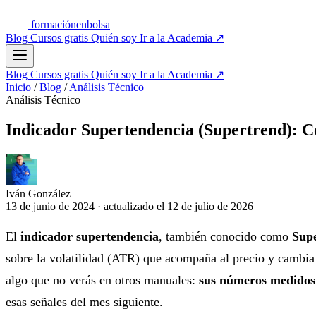
formación
enbolsa
Blog
Cursos gratis
Quién soy
Ir a la Academia
↗
Blog
Cursos gratis
Quién soy
Ir a la Academia
↗
Inicio
/
Blog
/
Análisis Técnico
Análisis Técnico
Indicador Supertendencia (Supertrend): C
Iván González
13 de junio de 2024
·
actualizado el
12 de julio de 2026
El
indicador supertendencia
, también conocido como
Sup
sobre la volatilidad (ATR) que acompaña al precio y cambia 
algo que no verás en otros manuales:
sus números medidos
esas señales del mes siguiente.