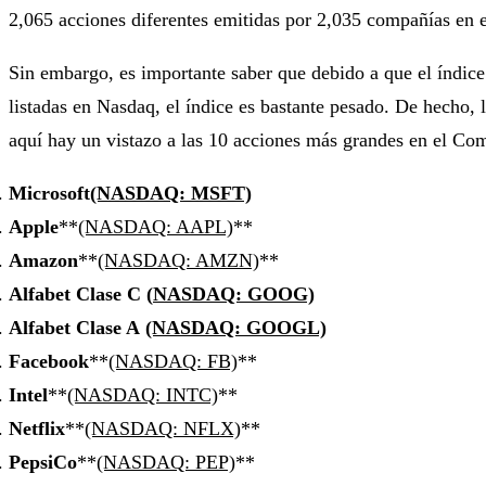
2,065 acciones diferentes emitidas por 2,035 compañías en e
Sin embargo, es importante saber que debido a que el índic
listadas en Nasdaq, el índice es bastante pesado. De hecho,
aquí hay un vistazo a las 10 acciones más grandes en el C
Microsoft
(NASDAQ: MSFT)
Apple
**
(NASDAQ: AAPL)
**
Amazon
**
(NASDAQ: AMZN)
**
Alfabet Clase C
(
NASDAQ: GOOG)
Alfabet Clase A
(NASDAQ: GOOGL)
Facebook
**
(NASDAQ: FB)
**
Intel
**
(NASDAQ: INTC)
**
Netflix
**
(NASDAQ: NFLX)
**
PepsiCo
**
(NASDAQ: PEP)
**