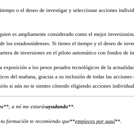
l tiempo o el deseo de investigar y seleccionar acciones indivi
 quien es ampliamente considerado como el mejor inversionista
de los estadounidenses. Si tienes el tiempo y el deseo de inve
artera de inversiones en el piloto automático con fondos de ín
exposición a los pesos pesados ​​tecnológicos de la actuali
ógicos del mañana, gracias a su inclusión de todas las accione
ón si aún no te sientes cómodo eligiendo acciones individuale
es
**, a mí me estarás
ayudando
**.
 tu formación te recomiendo que
**
empieces por aquí
**
.