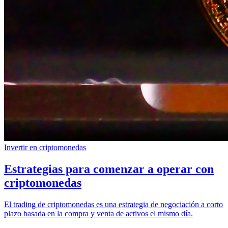
Invertir en criptomonedas
Estrategias para comenzar a operar con
criptomonedas
El trading de criptomonedas es una estrategia de negociación a corto
plazo basada en la compra y venta de activos el mismo día.