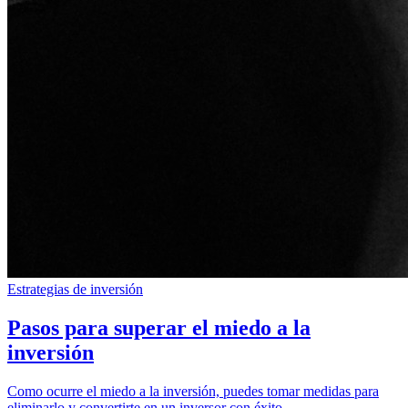
Estrategias de inversión
Pasos para superar el miedo a la
inversión
Como ocurre el miedo a la inversión, puedes tomar medidas para
eliminarlo y convertirte en un inversor con éxito.