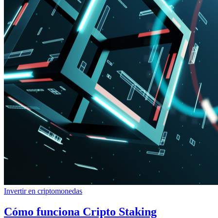
Invertir en criptomonedas
Cómo funciona Cripto Staking