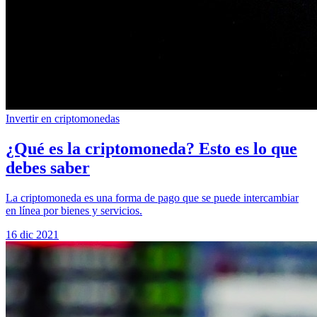
Invertir en criptomonedas
¿Qué es la criptomoneda? Esto es lo que
debes saber
La criptomoneda es una forma de pago que se puede intercambiar
en línea por bienes y servicios.
16 dic 2021