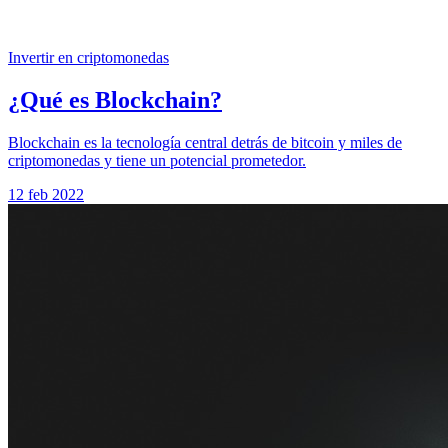
Invertir en criptomonedas
¿Qué es Blockchain?
Blockchain es la tecnología central detrás de bitcoin y miles de
criptomonedas y tiene un potencial prometedor.
12 feb 2022