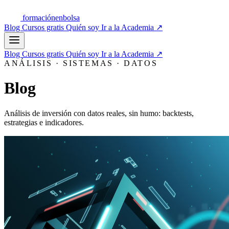
formación
enbolsa
Blog
Cursos gratis
Quién soy
Ir a la Academia
↗
Blog
Cursos gratis
Quién soy
Ir a la Academia
↗
ANÁLISIS · SISTEMAS · DATOS
Blog
Análisis de inversión con datos reales, sin humo: backtests,
estrategias e indicadores.