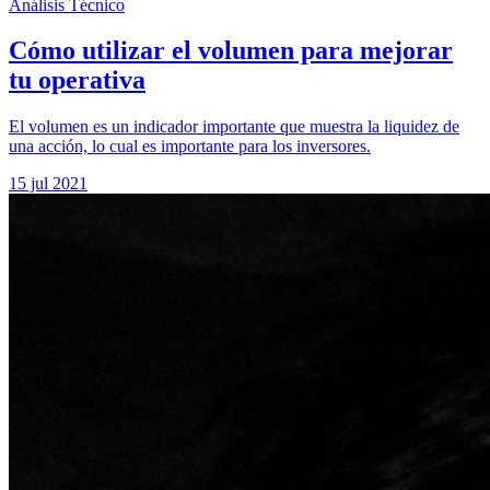
Análisis Técnico
Cómo utilizar el volumen para mejorar
tu operativa
El volumen es un indicador importante que muestra la liquidez de
una acción, lo cual es importante para los inversores.
15 jul 2021