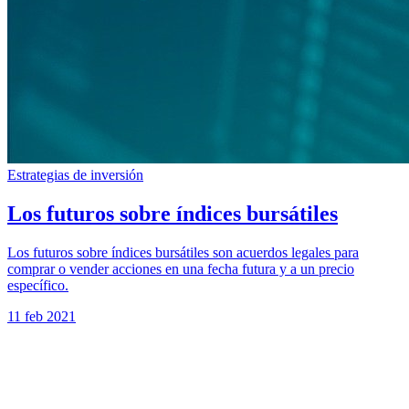
Estrategias de inversión
Los futuros sobre índices bursátiles
Los futuros sobre índices bursátiles son acuerdos legales para
comprar o vender acciones en una fecha futura y a un precio
específico.
11 feb 2021