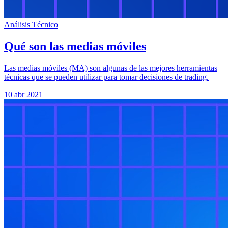
Análisis Técnico
Qué son las medias móviles
Las medias móviles (MA) son algunas de las mejores herramientas
técnicas que se pueden utilizar para tomar decisiones de trading.
10 abr 2021