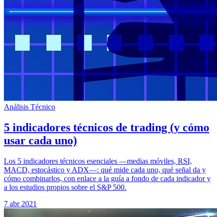
Análisis Técnico
5 indicadores técnicos de trading (y cómo
usar cada uno)
Los 5 indicadores técnicos esenciales —medias móviles, RSI,
MACD, estocástico y ADX—: qué mide cada uno, qué señal da y
cómo combinarlos, con enlace a la guía a fondo de cada indicador y
a los estudios propios sobre el S&P 500.
7 abr 2021