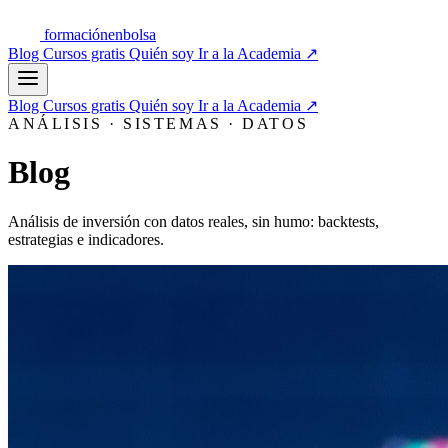
formación
enbolsa
Blog
Cursos gratis
Quién soy
Ir a la Academia
↗
Blog
Cursos gratis
Quién soy
Ir a la Academia
↗
ANÁLISIS · SISTEMAS · DATOS
Blog
Análisis de inversión con datos reales, sin humo: backtests,
estrategias e indicadores.