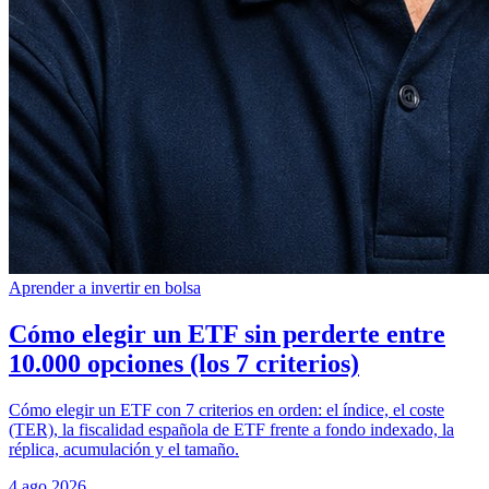
Aprender a invertir en bolsa
Cómo elegir un ETF sin perderte entre
10.000 opciones (los 7 criterios)
Cómo elegir un ETF con 7 criterios en orden: el índice, el coste
(TER), la fiscalidad española de ETF frente a fondo indexado, la
réplica, acumulación y el tamaño.
4 ago 2026