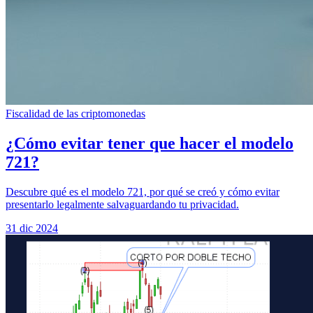
Fiscalidad de las criptomonedas
¿Cómo evitar tener que hacer el modelo
721?
Descubre qué es el modelo 721, por qué se creó y cómo evitar
presentarlo legalmente salvaguardando tu privacidad.
31 dic 2024