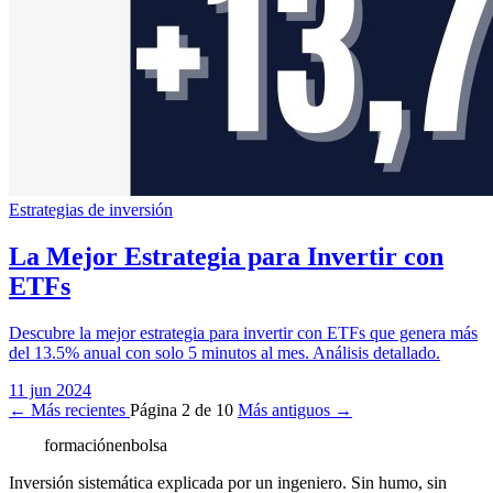
Estrategias de inversión
La Mejor Estrategia para Invertir con
ETFs
Descubre la mejor estrategia para invertir con ETFs que genera más
del 13.5% anual con solo 5 minutos al mes. Análisis detallado.
11 jun 2024
← Más recientes
Página 2 de 10
Más antiguos →
formación
enbolsa
Inversión sistemática explicada por un ingeniero. Sin humo, sin