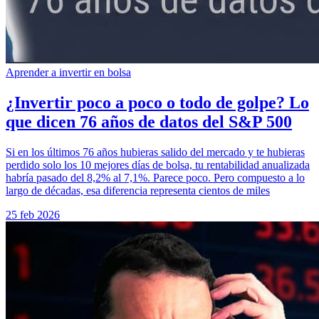
Aprender a invertir en bolsa
¿Invertir poco a poco o todo de golpe? Lo
que dicen 76 años de datos del S&P 500
Si en los últimos 76 años hubieras salido del mercado y te hubieras
perdido solo los 10 mejores días de bolsa, tu rentabilidad anualizada
habría pasado del 8,2% al 7,1%. Parece poco. Pero compuesto a lo
largo de décadas, esa diferencia representa cientos de miles
25 feb 2026