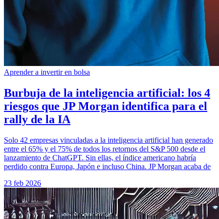
Aprender a invertir en bolsa
Burbuja de la inteligencia artificial: los 4
riesgos que JP Morgan identifica para el
rally de la IA
Solo 42 empresas vinculadas a la inteligencia artificial han generado
entre el 65% y el 75% de todos los retornos del S&P 500 desde el
lanzamiento de ChatGPT. Sin ellas, el índice americano habría
perdido contra Europa, Japón e incluso China. JP Morgan acaba de
23 feb 2026