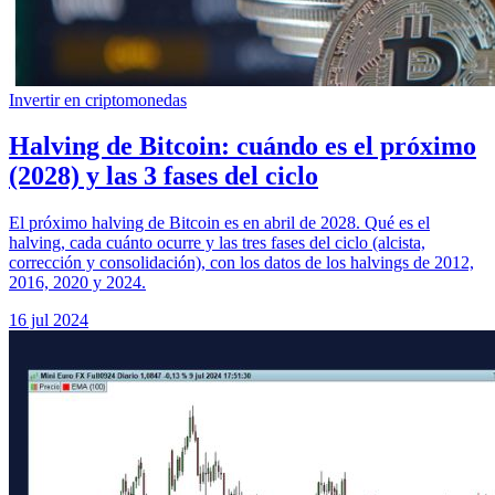
Invertir en criptomonedas
Halving de Bitcoin: cuándo es el próximo
(2028) y las 3 fases del ciclo
El próximo halving de Bitcoin es en abril de 2028. Qué es el
halving, cada cuánto ocurre y las tres fases del ciclo (alcista,
corrección y consolidación), con los datos de los halvings de 2012,
2016, 2020 y 2024.
16 jul 2024