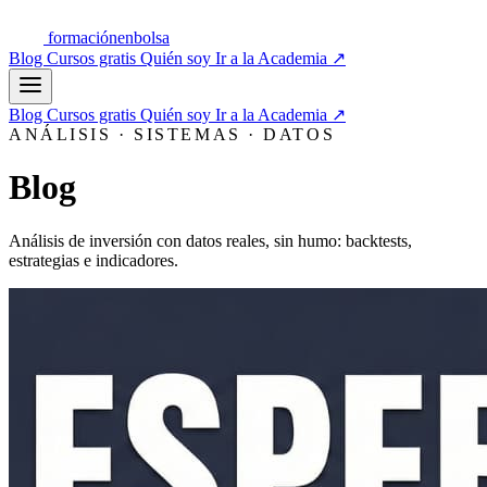
formación
enbolsa
Blog
Cursos gratis
Quién soy
Ir a la Academia
↗
Blog
Cursos gratis
Quién soy
Ir a la Academia
↗
ANÁLISIS · SISTEMAS · DATOS
Blog
Análisis de inversión con datos reales, sin humo: backtests,
estrategias e indicadores.